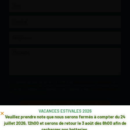
Nom
Courriel
Téléphone
Message
Ce formulaire est protégé par reCAPTCHA et les
Politiques de confidentialité
et
Conditions d'utilisation
de Google s'appliquent. En remplissant ce formulaire, vous
consentez à partager vos informations conformément à nos
Conditions d'utilisation
et
politique de confidentialité
.
ENVOYER LA DEMANDE
VACANCES ESTIVALES 2026
Veuillez prendre note que nous serons fermés à compter du 24
juillet 2026, 12h00 et serons de retour le 3 août dès 8h00 afin de
recharger nos batteries.