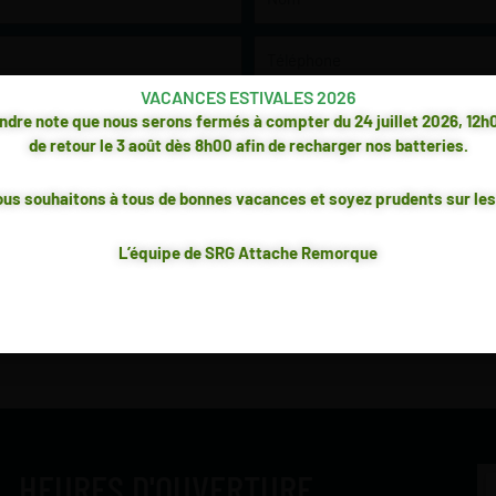
Téléphone
VACANCES ESTIVALES 2026
endre note que nous serons fermés à compter du 24 juillet 2026, 12h
de retour le 3 août dès 8h00 afin de recharger nos batteries.
****PRODUITS 100% CANADIENS FAITS AU QUÉBEC***
us souhaitons à tous de bonnes vacances et soyez prudents sur les
 LES ATTACHES AFFICHÉES SUR NOTE SITE SONT CONFECTIONNÉ
ENTREPRISE SITUÉE AU
QUÉBEC
lité
et
Conditions d'utilisation
de Google s'appliquent. En remplissant ce formulair
L’équipe de SRG Attache Remorque
ENVOYER LA DEMANDE
HEURES D'OUVERTURE