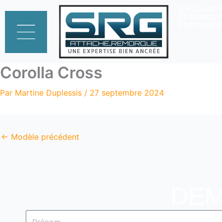
Aller
SPÉCIALISTE
ET CONCEP
au
D'ATTACHE
contenu
Corolla Cross
Par
Martine Duplessis
/
27 septembre 2024
←
Modèle précédent
DEM
Prénom