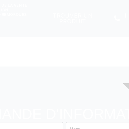
 DE LA VENTE
TION
TROUVER UN
1
S-REMORQUES
PRODUIT
ANDE D'INFORMA
Nom