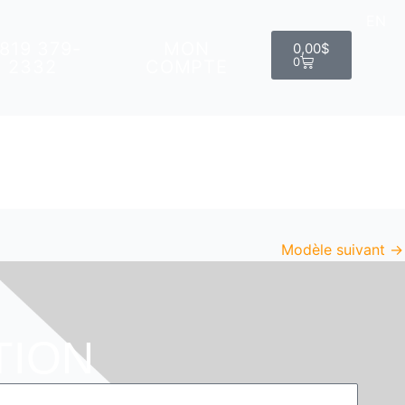
EN
Panier
 819 379-
MON
0,00
$
0
2332
COMPTE
Modèle suivant
→
TION