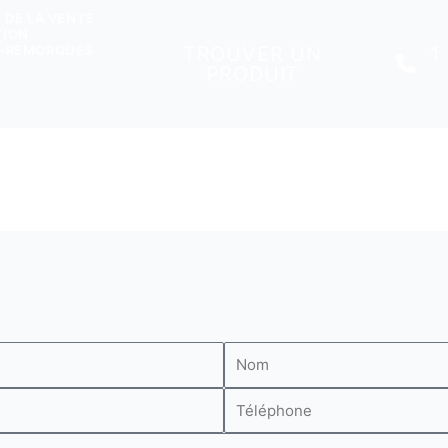
 DE LA VENTE
TION
TROUVER UN
1
S-REMORQUES
PRODUIT
Nom
Téléphone