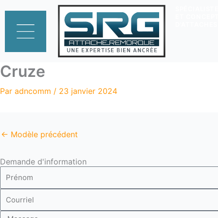
Aller
SPÉCIALISTE
ET CONCEP
au
D'ATTACHE
contenu
Cruze
Par
adncomm
/
23 janvier 2024
←
Modèle précédent
Demande d'information
Prénom
Courriel
Message