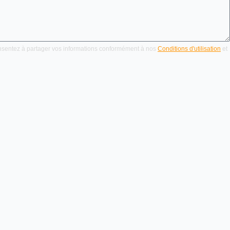
onsentez à partager vos informations conformément à nos
Conditions d'utilisation
et