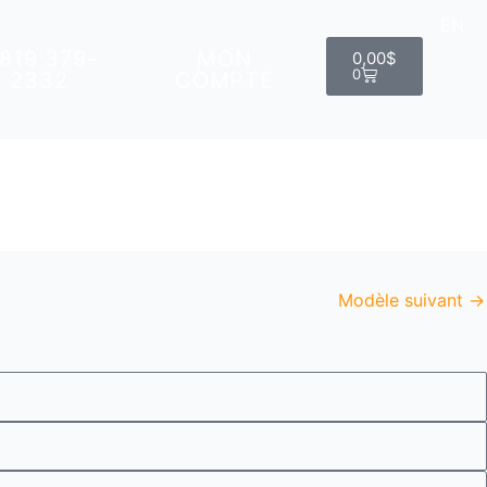
EN
Panier
 819 379-
MON
0,00
$
0
2332
COMPTE
Modèle suivant
→