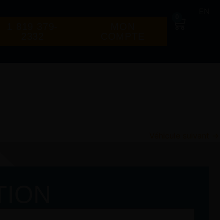
EN
0
Panier
1 819 379-
MON
2332
COMPTE
Véhicule suivant
→
TION