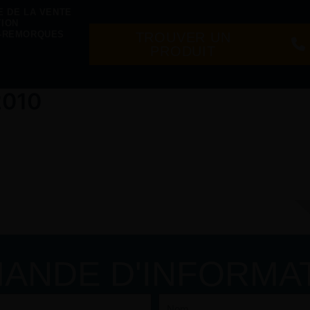
E DE LA VENTE
TION
S-REMORQUES
TROUVER UN
PRODUIT
2010
ANDE D'INFORMA
Nom