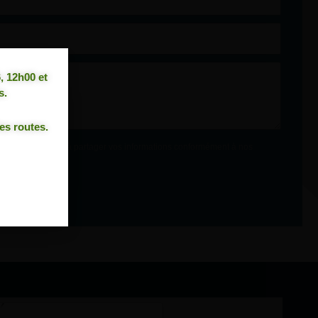
, 12h00 et
s.
es routes.
NÉES À NOTRE
e, vous consentez à partager vos informations conformément à nos