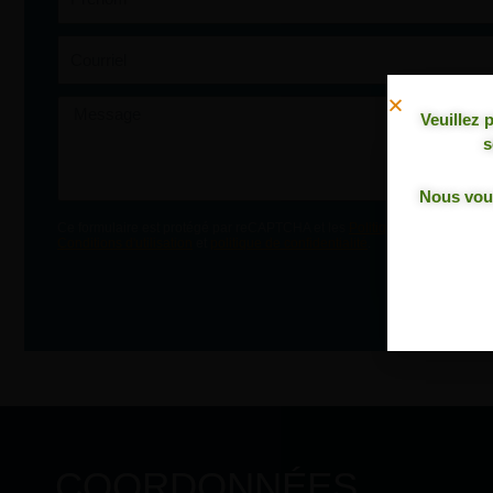
Courriel
Message
Veuillez 
s
Nous vous
TOUTES LE
Ce formulaire est protégé par reCAPTCHA et les
Politiques de confidentia
Conditions d'utilisation
et
politique de confidentialité
.
COORDONNÉES