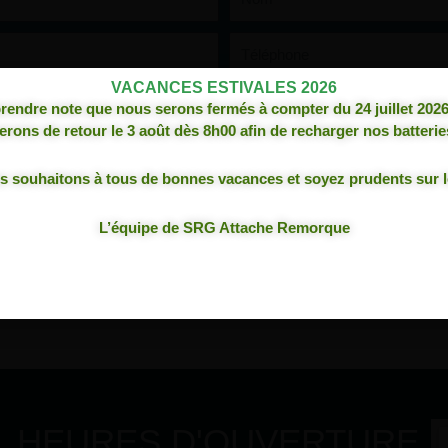
Téléphone
VACANCES ESTIVALES 2026
prendre note que nous serons fermés à compter du 24 juillet 2026
erons de retour le 3 août dès 8h00 afin de recharger nos batterie
****PRODUITS 100% CANADIENS FAITS AU QUÉBEC***
 souhaitons à tous de bonnes vacances et soyez prudents sur l
S ATTACHES AFFICHÉES SUR NOTE SITE SONT CONFECTION
ENTREPRISE SITUÉE AU
QUÉBEC
lité
et
Conditions d'utilisation
de Google s'appliquent. En remplissant ce formulair
L’équipe de SRG Attache Remorque
ENVOYER LA DEMANDE
HEURES D'OUVERTURE