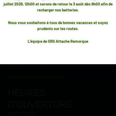
juillet 2026, 12h00 et serons de retour le 3 août dès 8h00 afin de
****PRODUITS 100% CANADIENS FAITS AU QUÉBEC***
recharger nos batteries.
TOUTES LES ATTACHES AFFICHÉES SUR NOTE SITE SONT
Nous vous souhaitons à tous de bonnes vacances et soyez
CONFECTIONNÉES À NOTRE ENTREPRISE SITUÉE AU
COORDONNÉES
prudents sur les routes.
QUÉBEC
1580, rue Saint-Olivier
L’équipe de SRG Attache Remorque
Trois-Rivières (Québec)
G9A 4C6
819 379-2332
Téléphone :
info@srgattacheremorque.com
HEURES
D'OUVERTURE
Lundi : 8 h à 17 h