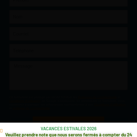
Nom
Courriel
Téléphone
Message
Ce formulaire est protégé par reCAPTCHA et les
Politiques de confidentialité
et
Conditions d'utilisation
de Google s'appliquent. En remplissant ce formulaire, vous
consentez à partager vos informations conformément à nos
Conditions d'utilisation
et
politique de confidentialité
.
ENVOYER LA DEMANDE
VACANCES ESTIVALES 2026
Veuillez prendre note que nous serons fermés à compter du 24