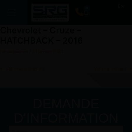
Aller
EN
0
Panier
au
contenu
Chevrolet – Cruze –
HATCHBACK – 2016
Par
adncomm
/
23 janvier 2024
←
Véhicule précédent
Véhicule suivant
→
DEMANDE
D'INFORMATION
Prénom