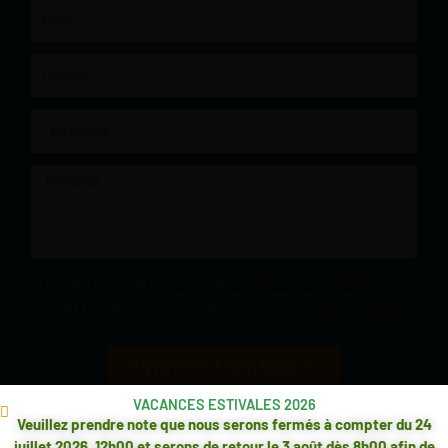
Nom
Courriel
Téléphone
Message
Ce formulaire est protégé par reCAPTCHA et les
Politiques de confidentialité
et
Conditions d'utilisation
de Google s'appliquent. En remplissant ce formulaire, vous
consentez à partager vos informations conformément à nos
Conditions d'utilisation
et
politique de confidentialité
.
ENVOYER LA DEMANDE
VACANCES ESTIVALES 2026
Veuillez prendre note que nous serons fermés à compter du 24
juillet 2026, 12h00 et serons de retour le 3 août dès 8h00 afin de