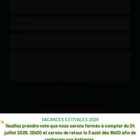
Nom
Courriel
Téléphone
Message
Ce formulaire est protégé par reCAPTCHA et les
Politiques de confidentialité
et
Conditions d'utilisation
de Google s'appliquent. En remplissant ce formulaire, vous
consentez à partager vos informations conformément à nos
Conditions d'utilisation
et
politique de confidentialité
.
ENVOYER LA DEMANDE
VACANCES ESTIVALES 2026
Veuillez prendre note que nous serons fermés à compter du 24
juillet 2026, 12h00 et serons de retour le 3 août dès 8h00 afin de
recharger nos batteries.