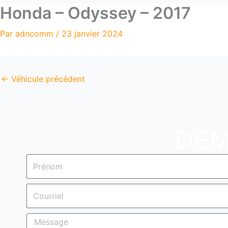
Honda – Odyssey – 2017
Par
adncomm
/
23 janvier 2024
←
Véhicule précédent
DEM
Prénom
Courriel
Message