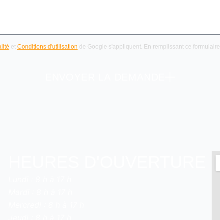
lité
et
Conditions d'utilisation
de Google s'appliquent. En remplissant ce formulair
ENVOYER LA DEMANDE
HEURES D'OUVERTURE
Lundi : 8 h à 17 h
Mardi : 8 h à 17 h
Mercredi : 8 h à 17 h
Jeudi : 8 h à 17 h