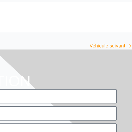
Véhicule suivant
→
TION