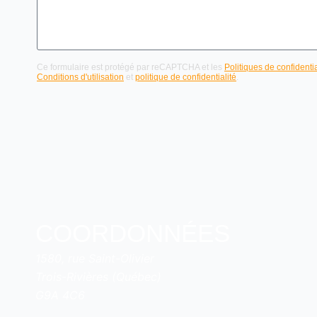
Ce formulaire est protégé par reCAPTCHA et les
Politiques de confidentia
Conditions d'utilisation
et
politique de confidentialité
.
COORDONNÉES
1580, rue Saint-Olivier
Trois-Rivières (Québec)
G9A 4C6