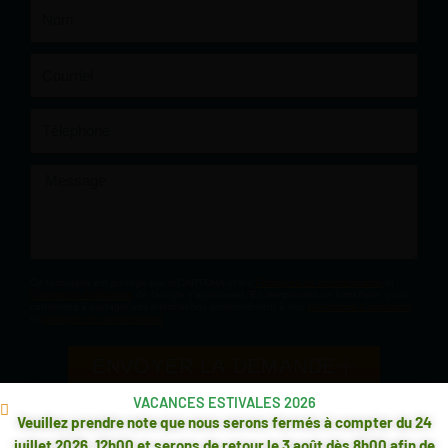
Nom
Courriel
Téléphone
Message
Ce formulaire est protégé par reCAPTCHA et les
Politiques de confidentialité
et
Conditions d'utilisation
de Google s'appliquent. En remplissant ce formulaire, vous
consentez à partager vos informations conformément à nos
Conditions d'utilisation
et
politique de confidentialité
.
ENVOYER LA DEMANDE
VACANCES ESTIVALES 2026
Veuillez prendre note que nous serons fermés à compter du 24
juillet 2026, 12h00 et serons de retour le 3 août dès 8h00 afin de