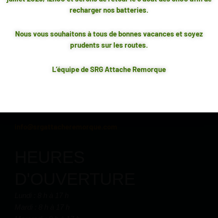
****PRODUITS 100% CANADIENS FAITS AU QUÉBEC***
recharger nos batteries.
TOUTES LES ATTACHES AFFICHÉES SUR NOTE SITE SONT
Nous vous souhaitons à tous de bonnes vacances et soyez
COORDONNÉES
CONFECTIONNÉES À NOTRE ENTREPRISE SITUÉE AU
prudents sur les routes.
QUÉBEC
1580, rue Saint-Olivier
Trois-Rivières (Québec)
L’équipe de SRG Attache Remorque
G9A 4C6
819 379-2332
Téléphone :
info@srgattacheremorque.com
HEURES
D'OUVERTURE
Lundi : 8 h à 17 h
Mardi : 8 h à 17 h