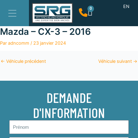
Aller
EN
0
Panier
au
contenu
Mazda – CX-3 – 2016
Par
adncomm
/
23 janvier 2024
←
Véhicule précédent
Véhicule suivant
→
DEMANDE
D'INFORMATION
Prénom