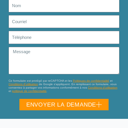
Nom
Courriel
Téléphone
Message
Ce formulaire est protégé par reCAPTCHA et les
Politiques de confidentialité
et
Conditions d'utilisation
de Google s'appliquent. En remplissant ce formulaire, vous
consentez à partager vos informations conformément à nos
Conditions d'utilisation
et
politique de confidentialité
.
ENVOYER LA DEMANDE