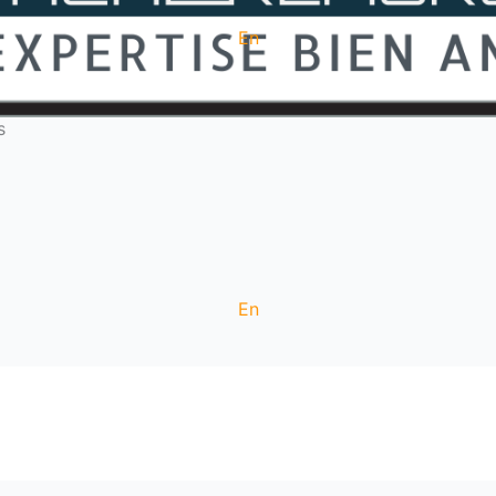
En
s
En