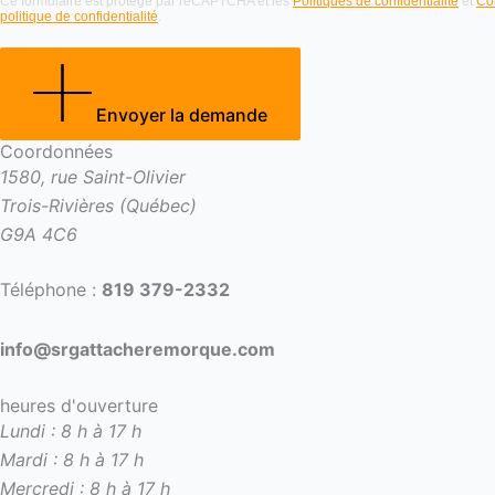
Ce formulaire est protégé par reCAPTCHA et les
Politiques de confidentialité
et
Con
politique de confidentialité
.
Envoyer la demande
Coordonnées
1580, rue Saint-Olivier
Trois-Rivières (Québec)
G9A 4C6
Téléphone :
819 379-2332
info@srgattacheremorque.com
heures d'ouverture
Lundi : 8 h à 17 h
Mardi : 8 h à 17 h
Mercredi : 8 h à 17 h