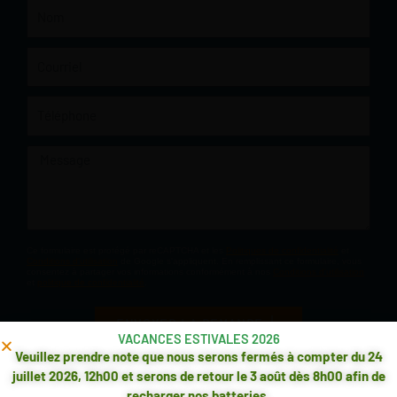
Nom
Courriel
Téléphone
Message
Ce formulaire est protégé par reCAPTCHA et les
Politiques de confidentialité
et
Conditions d'utilisation
de Google s'appliquent. En remplissant ce formulaire, vous
consentez à partager vos informations conformément à nos
Conditions d'utilisation
et
politique de confidentialité
.
ENVOYER LA DEMANDE
VACANCES ESTIVALES 2026
Veuillez prendre note que nous serons fermés à compter du 24
juillet 2026, 12h00 et serons de retour le 3 août dès 8h00 afin de
recharger nos batteries.