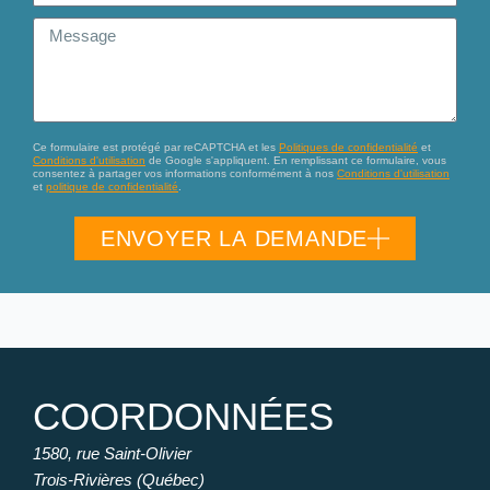
Message
Ce formulaire est protégé par reCAPTCHA et les
Politiques de confidentialité
et
Conditions d'utilisation
de Google s'appliquent. En remplissant ce formulaire, vous
consentez à partager vos informations conformément à nos
Conditions d'utilisation
et
politique de confidentialité
.
ENVOYER LA DEMANDE
COORDONNÉES
1580, rue Saint-Olivier
Trois-Rivières (Québec)