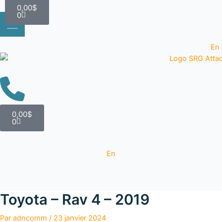
Panier
Aller
0,00
$
0
au
contenu
En
Panier
0,00
$
0
En
Toyota – Rav 4 – 2019
Par
adncomm
/
23 janvier 2024