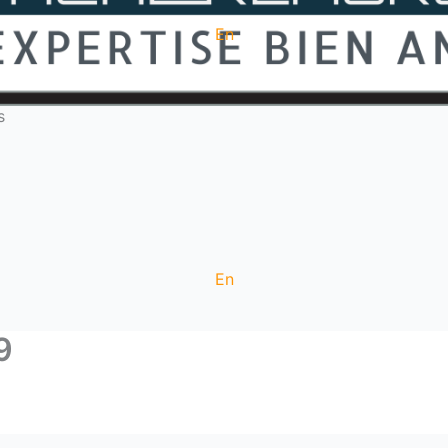
En
s
En
9