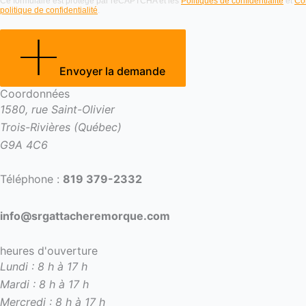
Ce formulaire est protégé par reCAPTCHA et les
Politiques de confidentialité
et
Con
politique de confidentialité
.
Envoyer la demande
Coordonnées
1580, rue Saint-Olivier
Trois-Rivières (Québec)
G9A 4C6
Téléphone :
819 379-2332
info@srgattacheremorque.com
heures d'ouverture
Lundi : 8 h à 17 h
Mardi : 8 h à 17 h
Mercredi : 8 h à 17 h