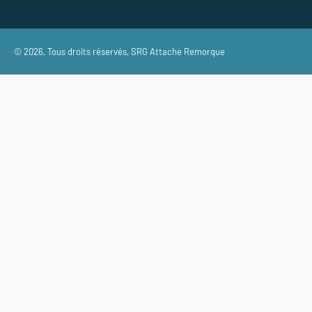
© 2026, Tous droits réservés,
SRG Attache Remorque
TOUTES
Veuillez pr
Nous vo