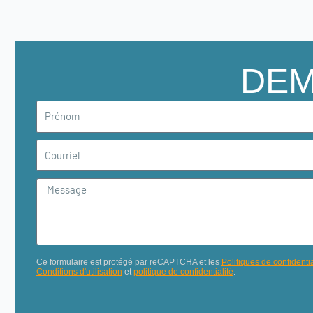
DEM
Prénom
Courriel
Message
Ce formulaire est protégé par reCAPTCHA et les
Politiques de confidentia
Conditions d'utilisation
et
politique de confidentialité
.