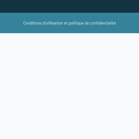
Conditions d’utilisation et politique de confidentialité
****PRODUITS 100% CANADIENS FAITS AU QUÉBEC***
 LES ATTACHES AFFICHÉES SUR NOTE SITE SONT CONFECTIONNÉ
ENTREPRISE SITUÉE AU
QUÉBEC
VACANCES ESTIVALES 2026
endre note que nous serons fermés à compter du 24 juillet 2026, 12h
de retour le 3 août dès 8h00 afin de recharger nos batteries.
us souhaitons à tous de bonnes vacances et soyez prudents sur les