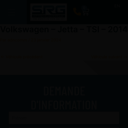
Aller
EN
0
Panier
au
contenu
Volkswagen – Jetta – TSI – 2014
Par
adncomm
/
23 janvier 2024
←
Véhicule précédent
Véhicule suivant
→
DEMANDE
D'INFORMATION
Prénom