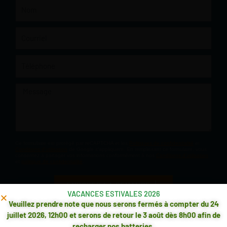
Nom
Courriel
Téléphone
Message
Ce formulaire est protégé par reCAPTCHA et les
Politiques de confidentialité
et
Conditions d'utilisation
de Google s'appliquent. En remplissant ce formulaire, vous
consentez à partager vos informations conformément à nos
Conditions d'utilisation
et
politique de confidentialité
.
ENVOYER LA DEMANDE
VACANCES ESTIVALES 2026
Veuillez prendre note que nous serons fermés à compter du 24
juillet 2026, 12h00 et serons de retour le 3 août dès 8h00 afin de
recharger nos batteries.